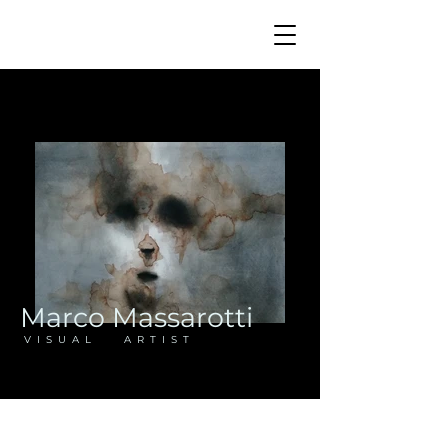
Marco Massarotti
V I S U A L A R T I S T